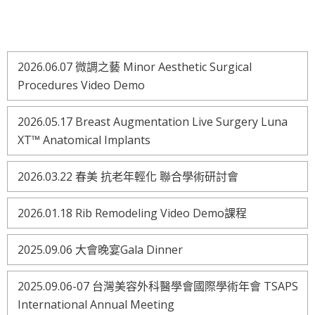
2026.06.07 微調之藝 Minor Aesthetic Surgical
Procedures Video Demo
2026.05.17 Breast Augmentation Live Surgery Luna
XT™ Anatomical Implants
2026.03.22 春美 抗老年輕化 聯合學術研討會
2026.01.18 Rib Remodeling Video Demo課程
2025.09.06 大會晚宴Gala Dinner
2025.09.06-07 台灣美容外科醫學會國際學術年會 TSAPS
International Annual Meeting