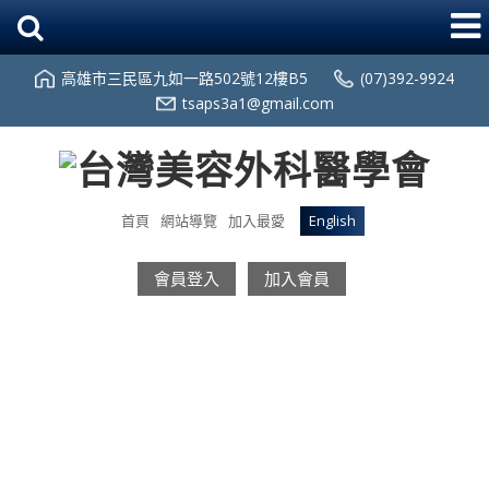
高雄市三民區九如一路502號12樓B5
(07)392-9924
tsaps3a1@gmail.com
首頁
網站導覽
加入最愛
English
會員登入
加入會員