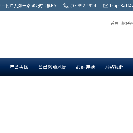
三民區九如一路502號12樓B5
(07)392-9924
tsaps3a1@g
首頁
網站導
年會專區
會員醫師地圖
網站連結
聯絡我們