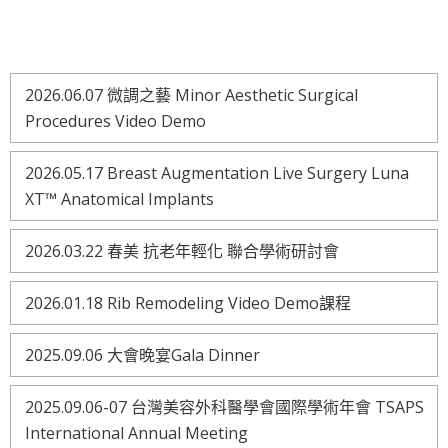
2026.06.07 微調之藝 Minor Aesthetic Surgical
Procedures Video Demo
2026.05.17 Breast Augmentation Live Surgery Luna
XT™ Anatomical Implants
2026.03.22 春美 抗老年輕化 聯合學術研討會
2026.01.18 Rib Remodeling Video Demo課程
2025.09.06 大會晚宴Gala Dinner
2025.09.06-07 台灣美容外科醫學會國際學術年會 TSAPS
International Annual Meeting