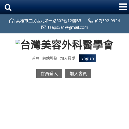
高雄市三民區九如一路502號12樓B5
(07)392-9924
tsaps3a1@gmail.com
首頁
網站導覽
加入最愛
English
會員登入
加入會員