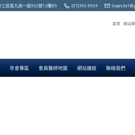
三民區九如一路502號12樓B5
(07)392-9924
tsaps3a1@g
首頁
網站導
年會專區
會員醫師地圖
網站連結
聯絡我們