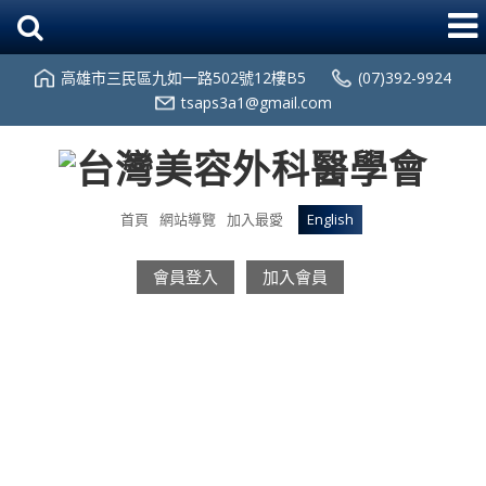
高雄市三民區九如一路502號12樓B5
(07)392-9924
tsaps3a1@gmail.com
首頁
網站導覽
加入最愛
English
會員登入
加入會員