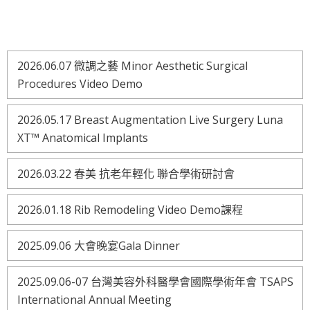
2026.06.07 微調之藝 Minor Aesthetic Surgical
Procedures Video Demo
2026.05.17 Breast Augmentation Live Surgery Luna
XT™ Anatomical Implants
2026.03.22 春美 抗老年輕化 聯合學術研討會
2026.01.18 Rib Remodeling Video Demo課程
2025.09.06 大會晚宴Gala Dinner
2025.09.06-07 台灣美容外科醫學會國際學術年會 TSAPS
International Annual Meeting