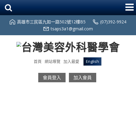
高雄市三民區九如一路502號12樓B5
(07)392-9924
tsaps3a1@gmail.com
首頁
網站導覽
加入最愛
English
會員登入
加入會員