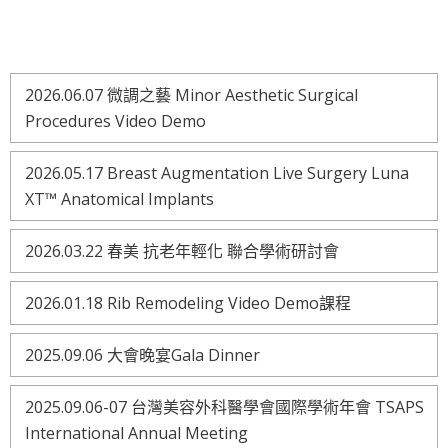
2026.06.07 微調之藝 Minor Aesthetic Surgical
Procedures Video Demo
2026.05.17 Breast Augmentation Live Surgery Luna
XT™ Anatomical Implants
2026.03.22 春美 抗老年輕化 聯合學術研討會
2026.01.18 Rib Remodeling Video Demo課程
2025.09.06 大會晚宴Gala Dinner
2025.09.06-07 台灣美容外科醫學會國際學術年會 TSAPS
International Annual Meeting