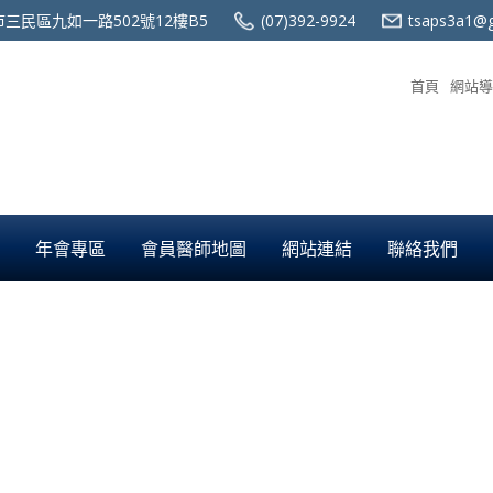
三民區九如一路502號12樓B5
(07)392-9924
tsaps3a1@g
首頁
網站導
年會專區
會員醫師地圖
網站連結
聯絡我們