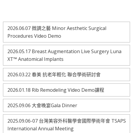
2026.06.07 微調之藝 Minor Aesthetic Surgical
Procedures Video Demo
2026.05.17 Breast Augmentation Live Surgery Luna
XT™ Anatomical Implants
2026.03.22 春美 抗老年輕化 聯合學術研討會
2026.01.18 Rib Remodeling Video Demo課程
2025.09.06 大會晚宴Gala Dinner
2025.09.06-07 台灣美容外科醫學會國際學術年會 TSAPS
International Annual Meeting