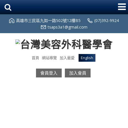
高雄市三民區九如一路502號12樓B5
(07)392-9924
tsaps3a1@gmail.com
首頁
網站導覽
加入最愛
English
會員登入
加入會員