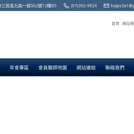
三民區九如一路502號12樓B5
(07)392-9924
tsaps3a1@g
首頁
網站導
年會專區
會員醫師地圖
網站連結
聯絡我們