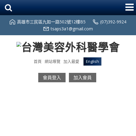
高雄市三民區九如一路502號12樓B5
(07)392-9924
tsaps3a1@gmail.com
首頁
網站導覽
加入最愛
English
會員登入
加入會員