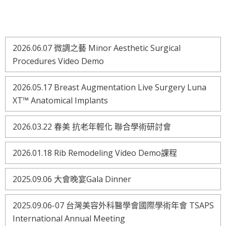
2026.06.07 微調之藝 Minor Aesthetic Surgical
Procedures Video Demo
2026.05.17 Breast Augmentation Live Surgery Luna
XT™ Anatomical Implants
2026.03.22 春美 抗老年輕化 聯合學術研討會
2026.01.18 Rib Remodeling Video Demo課程
2025.09.06 大會晚宴Gala Dinner
2025.09.06-07 台灣美容外科醫學會國際學術年會 TSAPS
International Annual Meeting