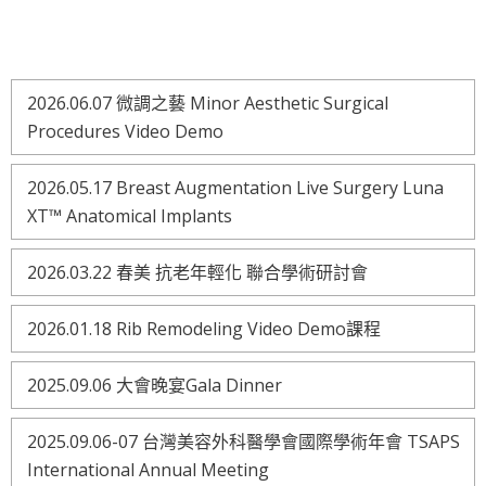
2026.06.07 微調之藝 Minor Aesthetic Surgical
Procedures Video Demo
2026.05.17 Breast Augmentation Live Surgery Luna
XT™ Anatomical Implants
2026.03.22 春美 抗老年輕化 聯合學術研討會
2026.01.18 Rib Remodeling Video Demo課程
2025.09.06 大會晚宴Gala Dinner
2025.09.06-07 台灣美容外科醫學會國際學術年會 TSAPS
International Annual Meeting