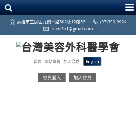
高雄市三民區九如一路502號12樓B5
(07)392-9924
tsaps3a1@gmail.com
首頁
網站導覽
加入最愛
English
會員登入
加入會員