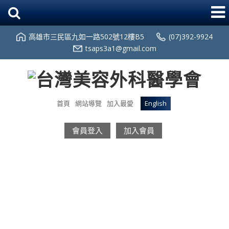
高雄市三民區九如一路502號12樓B5
(07)392-9924
tsaps3a1@gmail.com
首頁
網站導覽
加入最愛
English
會員登入
加入會員