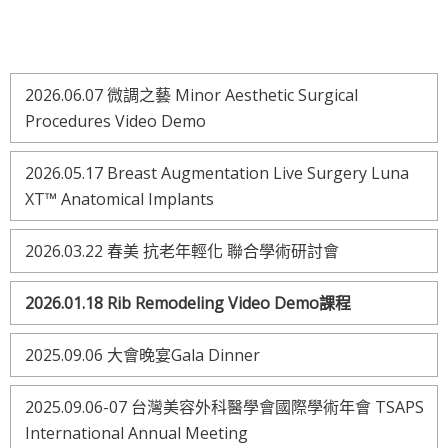
2026.06.07 微調之藝 Minor Aesthetic Surgical
Procedures Video Demo
2026.05.17 Breast Augmentation Live Surgery Luna
XT™ Anatomical Implants
2026.03.22 春美 抗老年輕化 聯合學術研討會
2026.01.18 Rib Remodeling Video Demo課程
2025.09.06 大會晚宴Gala Dinner
2025.09.06-07 台灣美容外科醫學會國際學術年會 TSAPS
International Annual Meeting