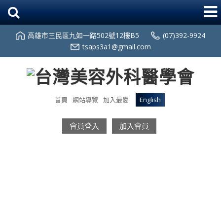
高雄市三民區九如一路502號12樓B5
(07)392-9924
tsaps3a1@gmail.com
首頁
網站導覽
加入最愛
English
會員登入
加入會員