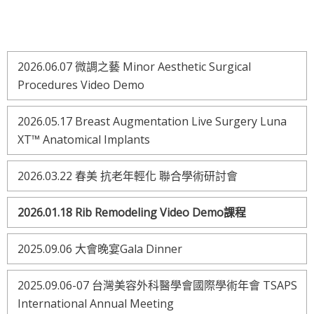
2026.06.07 微調之藝 Minor Aesthetic Surgical
Procedures Video Demo
2026.05.17 Breast Augmentation Live Surgery Luna
XT™ Anatomical Implants
2026.03.22 春美 抗老年輕化 聯合學術研討會
2026.01.18 Rib Remodeling Video Demo課程
2025.09.06 大會晚宴Gala Dinner
2025.09.06-07 台灣美容外科醫學會國際學術年會 TSAPS
International Annual Meeting