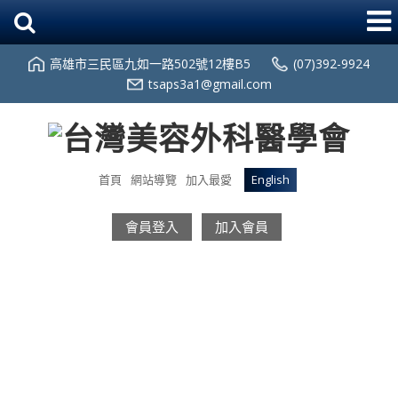
高雄市三民區九如一路502號12樓B5
(07)392-9924
tsaps3a1@gmail.com
首頁
網站導覽
加入最愛
English
會員登入
加入會員