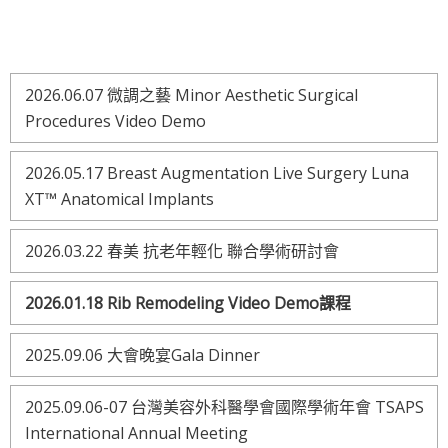
2026.06.07 微調之藝 Minor Aesthetic Surgical
Procedures Video Demo
2026.05.17 Breast Augmentation Live Surgery Luna
XT™ Anatomical Implants
2026.03.22 春美 抗老年輕化 聯合學術研討會
2026.01.18 Rib Remodeling Video Demo課程
2025.09.06 大會晚宴Gala Dinner
2025.09.06-07 台灣美容外科醫學會國際學術年會 TSAPS
International Annual Meeting