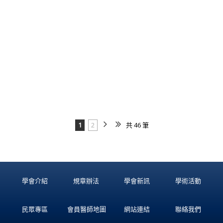
1
2
共 46 筆
學會介紹
規章辦法
學會新訊
學術活動
民眾專區
會員醫師地圖
網站連結
聯絡我們