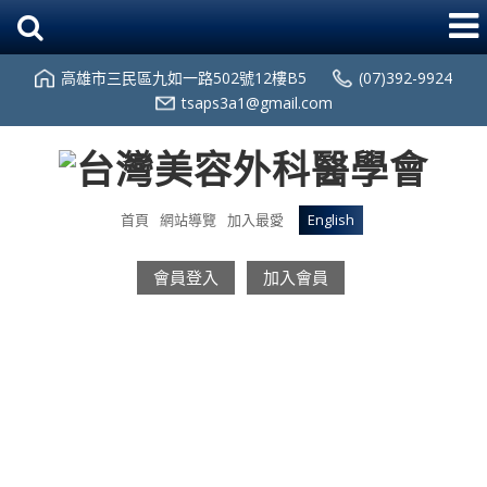
高雄市三民區九如一路502號12樓B5
(07)392-9924
tsaps3a1@gmail.com
首頁
網站導覽
加入最愛
English
會員登入
加入會員