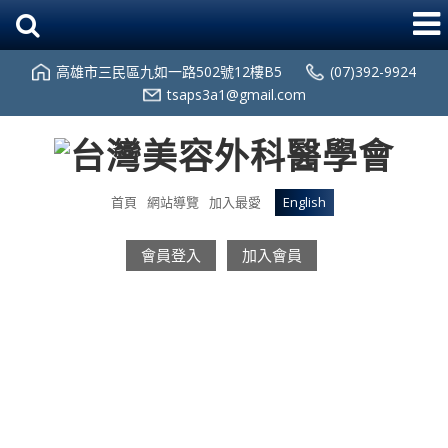
高雄市三民區九如一路502號12樓B5
(07)392-9924
tsaps3a1@gmail.com
首頁
網站導覽
加入最愛
English
會員登入
加入會員