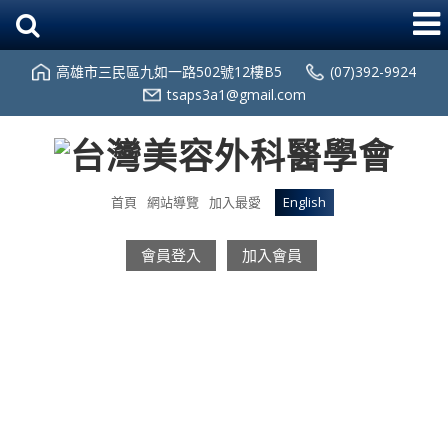
高雄市三民區九如一路502號12樓B5
(07)392-9924
tsaps3a1@gmail.com
首頁
網站導覽
加入最愛
English
會員登入
加入會員