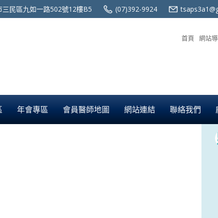
三民區九如一路502號12樓B5
(07)392-9924
tsaps3a1@g
首頁
網站導
區
年會專區
會員醫師地圖
網站連結
聯絡我們