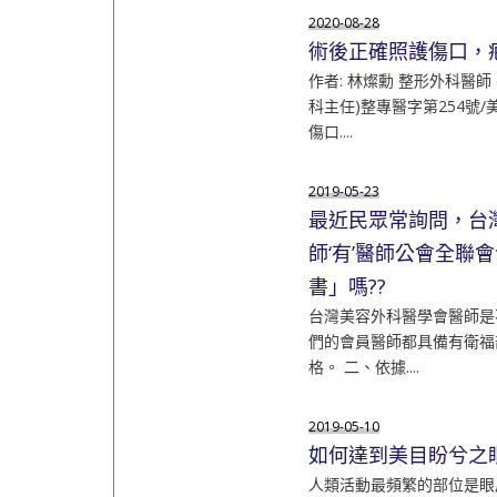
2020-08-28
術後正確照護傷口，
作者: 林燦勳 整形外科醫師
科主任)整專醫字第254號/
傷口....
2019-05-23
最近民眾常詢問，台
師‘有’醫師公會全聯
書」嗎??
台灣美容外科醫學會醫師是
們的會員醫師都具備有衛福
格。 二、依據....
2019-05-10
如何達到美目盼兮之
人類活動最頻繁的部位是眼