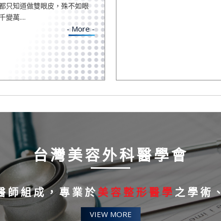
都只知道做雙眼皮，殊不如眼
萬....
- More -
台灣美容外科醫學會
醫師組成，專業於
美容整形醫學
之學術
VIEW MORE