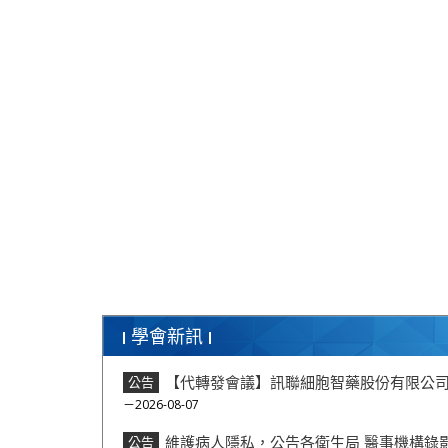
學會新訊
【代轉發會議】訊聯細胞智藥股份有限公司
公告
－2026-08-07
維護病人隱私，公告各衛生局 醫事機構錄
公告