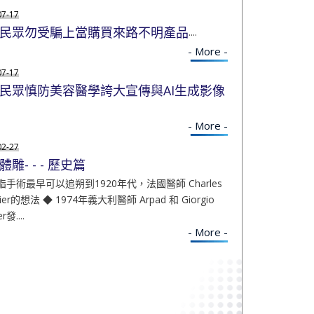
07-17
民眾勿受騙上當購買來路不明產品
....
- More -
07-17
民眾慎防美容醫學誇大宣傳與AI生成影像
- More -
02-27
體雕- - - 歷史篇
脂手術最早可以追朔到1920年代，法國醫師 Charles
rier的想法 ◆ 1974年義大利醫師 Arpad 和 Giorgio
r發....
- More -