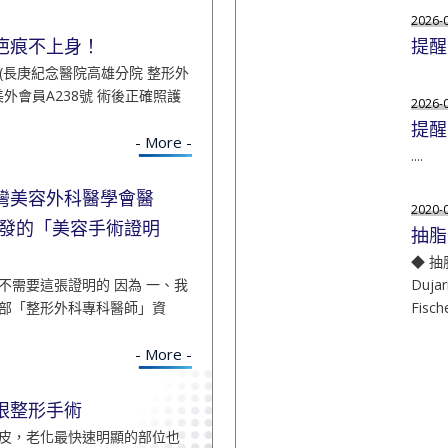
2026-
疤痕不上身！
提醒
 (長庚紀念醫院高雄分院 整形外
美外會員A238號 術後正確照護
2026-
提醒
- More -
....
灣美容外科醫學會醫
2020-
會發的「美容手術證明
抽脂
◆ 抽
不需要這張證明的 因為 一、我
Duja
部「整形外科專科醫師」資
Fische
- More -
眼整形手術
皮，老化最快速明顯的部位也