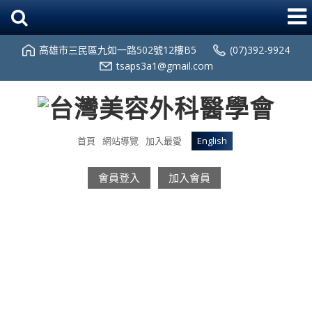
高雄市三民區九如一路502號12樓B5
(07)392-9924
tsaps3a1@gmail.com
首頁
網站導覽
加入最愛
English
會員登入
加入會員