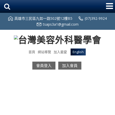
高雄市三民區九如一路502號12樓B5
(07)392-9924
tsaps3a1@gmail.com
首頁
網站導覽
加入最愛
English
會員登入
加入會員