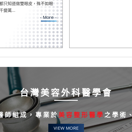
都只知道做雙眼皮，殊不如眼
萬....
- More -
台灣美容外科醫學會
醫師組成，專業於
美容整形醫學
之學術
VIEW MORE