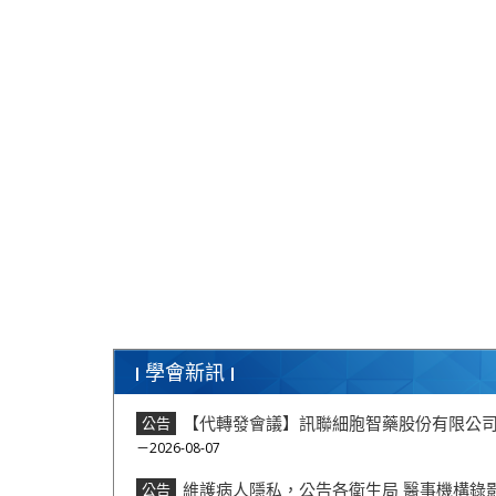
學會新訊
【代轉發會議】訊聯細胞智藥股份有限公司
公告
－2026-08-07
維護病人隱私，公告各衛生局 醫事機構錄
公告