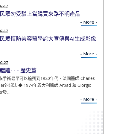
07-17
民眾勿受騙上當購買來路不明產品
....
- More -
07-17
民眾慎防美容醫學誇大宣傳與AI生成影像
- More -
02-27
體雕- - - 歷史篇
脂手術最早可以追朔到1920年代，法國醫師 Charles
rier的想法 ◆ 1974年義大利醫師 Arpad 和 Giorgio
r發....
- More -