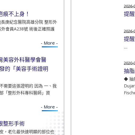
2026-
疤痕不上身！
提醒
 (長庚紀念醫院高雄分院 整形外
美外會員A238號 術後正確照護
2026-
提醒
- More -
....
灣美容外科醫學會醫
2020-
會發的「美容手術證明
抽脂
◆ 抽
不需要這張證明的 因為 一、我
Duja
部「整形外科專科醫師」資
Fische
- More -
眼整形手術
皮，老化最快速明顯的部位也