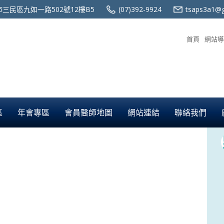
三民區九如一路502號12樓B5
(07)392-9924
tsaps3a1@g
首頁
網站導
區
年會專區
會員醫師地圖
網站連結
聯絡我們