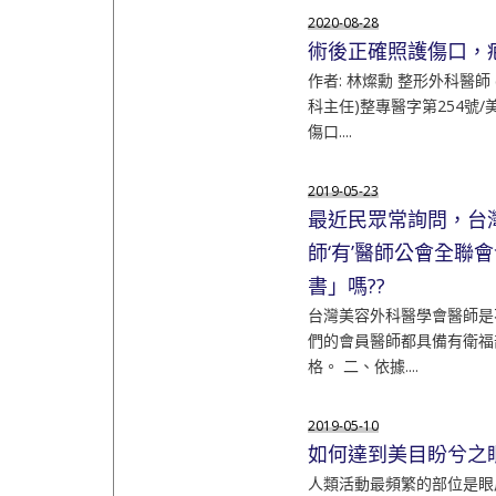
2020-08-28
術後正確照護傷口，
作者: 林燦勳 整形外科醫師
科主任)整專醫字第254號/
傷口....
2019-05-23
最近民眾常詢問，台
師‘有’醫師公會全聯
書」嗎??
台灣美容外科醫學會醫師是
們的會員醫師都具備有衛福
格。 二、依據....
2019-05-10
如何達到美目盼兮之
人類活動最頻繁的部位是眼