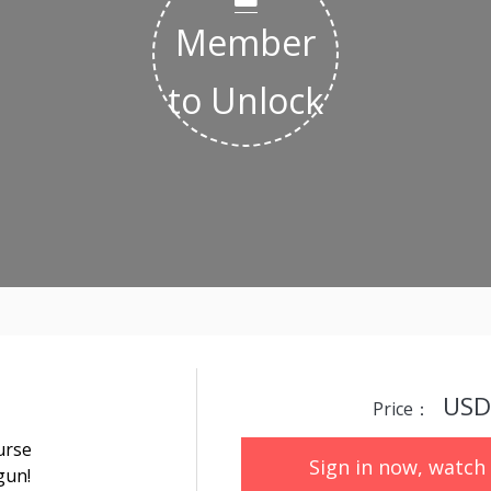
Member
to Unlock
USD
Price：
urse
Sign in now, watch i
gun!