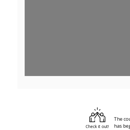
The co
has be
Check it out!