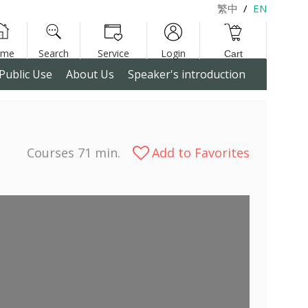
繁中
/
EN
Public Use
About Us
Speaker's introduction
Courses 71 min.
Add to Favorites