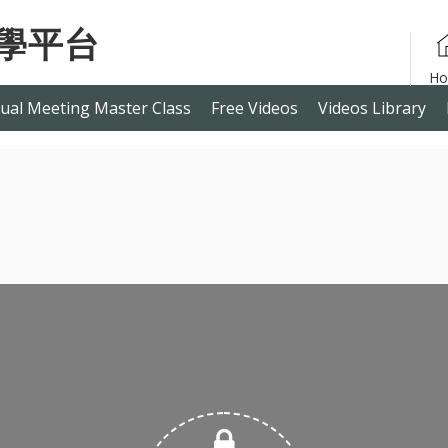
ual Meeting Master Class
Free Videos
Videos Library