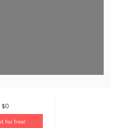
 $0
t for free!