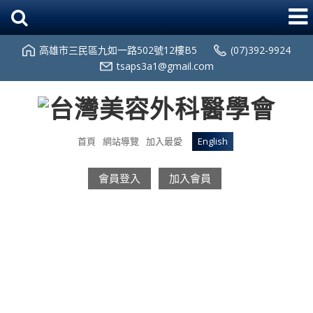
高雄市三民區九如一路502號12樓B5
(07)392-9924
tsaps3a1@gmail.com
首頁
網站導覽
加入最愛
English
會員登入
加入會員