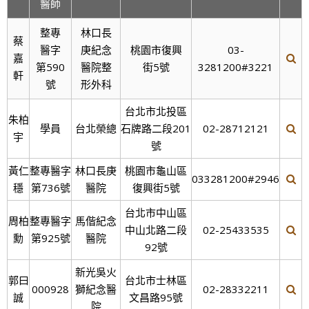
醫師
整專
林口長
蔡
醫字
庚紀念
桃園市復興
03-
嘉
第590
醫院整
街5號
3281200#3221
軒
號
形外科
台北市北投區
朱柏
學員
台北榮總
石牌路二段201
02-28712121
宇
號
黃仁
整專醫字
林口長庚
桃園市龜山區
033281200#2946
穩
第736號
醫院
復興街5號
台北市中山區
周柏
整專醫字
馬偕紀念
中山北路二段
02-25433535
勳
第925號
醫院
92號
新光吳火
郭曰
台北市士林區
000928
獅紀念醫
02-28332211
誠
文昌路95號
院