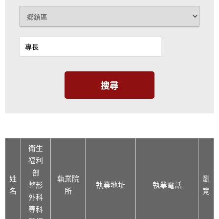
衛生
福利
部
姓
執業院
瀏
整形
執業地址
執業電話
名
所
覽
外科
專科