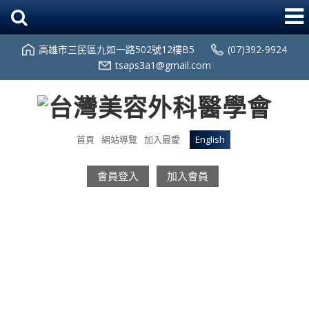
高雄市三民區九如一路502號12樓B5
(07)392-9924
tsaps3a1@gmail.com
首頁
網站導覽
加入最愛
English
會員登入
加入會員