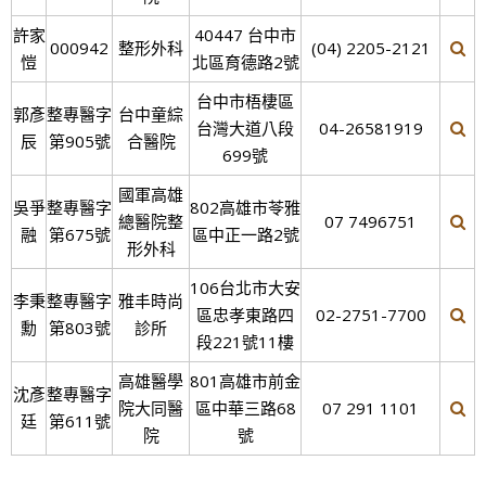
許家
40447 台中市
000942
整形外科
(04) 2205-2121
愷
北區育德路2號
台中市梧棲區
郭彥
整專醫字
台中童綜
台灣大道八段
04-26581919
辰
第905號
合醫院
699號
國軍高雄
吳爭
整專醫字
802高雄市苓雅
總醫院整
07 7496751
融
第675號
區中正一路2號
形外科
106台北市大安
李秉
整專醫字
雅丰時尚
區忠孝東路四
02-2751-7700
勳
第803號
診所
段221號11樓
高雄醫學
801高雄市前金
沈彥
整專醫字
院大同醫
區中華三路68
07 291 1101
廷
第611號
院
號