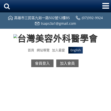
高雄市三民區九如一路502號12樓B5
(07)392-9924
tsaps3a1@gmail.com
首頁
網站導覽
加入最愛
English
會員登入
加入會員