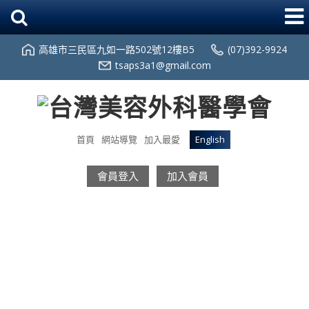
高雄市三民區九如一路502號12樓B5
(07)392-9924
tsaps3a1@gmail.com
首頁
網站導覽
加入最愛
English
會員登入
加入會員