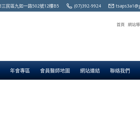
三民區九如一路502號12樓B5
(07)392-9924
tsaps3a1@g
首頁
網站導
年會專區
會員醫師地圖
網站連結
聯絡我們