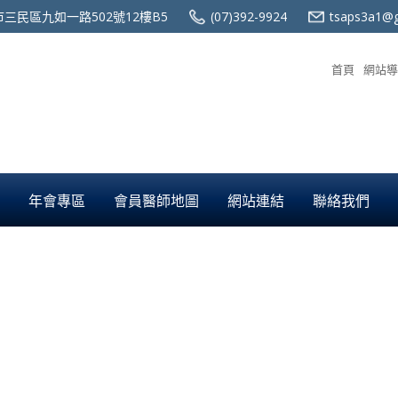
三民區九如一路502號12樓B5
(07)392-9924
tsaps3a1@g
首頁
網站導
年會專區
會員醫師地圖
網站連結
聯絡我們