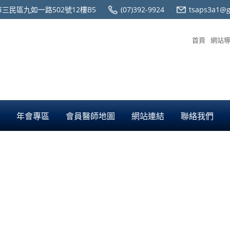
三民區九如一路502號12樓B5
(07)392-9924
tsaps3a1@g
首頁
網站
年會專區
會員醫師地圖
網站連結
聯絡我們