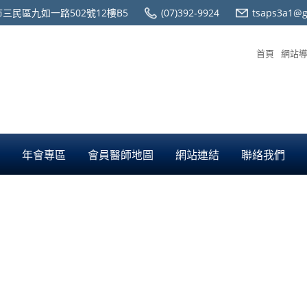
三民區九如一路502號12樓B5
(07)392-9924
tsaps3a1@g
首頁
網站
年會專區
會員醫師地圖
網站連結
聯絡我們