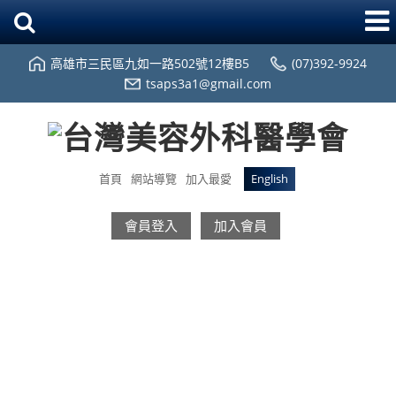
高雄市三民區九如一路502號12樓B5
(07)392-9924
tsaps3a1@gmail.com
首頁
網站導覽
加入最愛
English
會員登入
加入會員