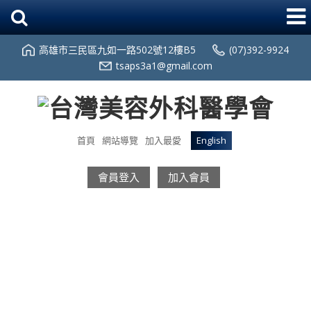
高雄市三民區九如一路502號12樓B5
(07)392-9924
tsaps3a1@gmail.com
首頁
網站導覽
加入最愛
English
會員登入
加入會員