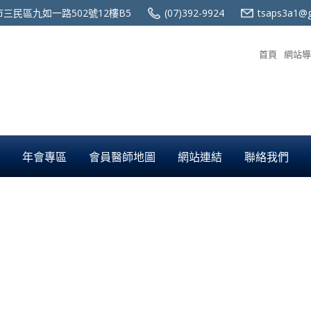
三民區九如一路502號12樓B5
(07)392-9924
tsaps3a1@g
首頁
網站導
年會專區
會員醫師地圖
網站連結
聯絡我們