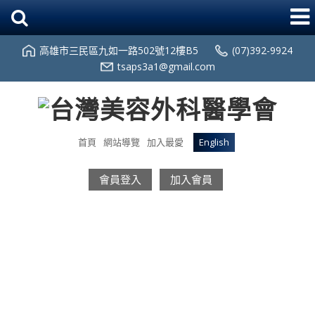
高雄市三民區九如一路502號12樓B5
(07)392-9924
tsaps3a1@gmail.com
首頁
網站導覽
加入最愛
English
會員登入
加入會員