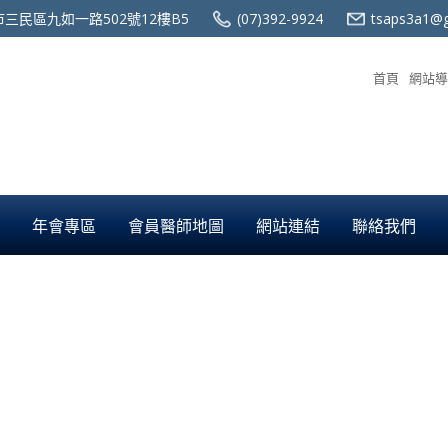
三民區九如一路502號12樓B5
(07)392-9924
tsaps3a1@g
首頁
網站導
年會專區
會員醫師地圖
網站連結
聯絡我們