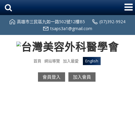
高雄市三民區九如一路502號12樓B5
(07)392-9924
tsaps3a1@gmail.com
首頁
網站導覽
加入最愛
English
會員登入
加入會員