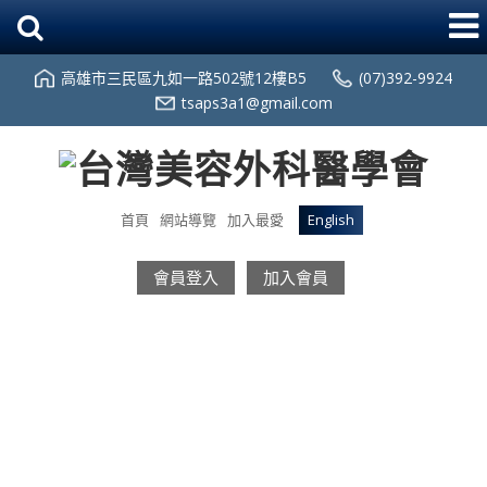
高雄市三民區九如一路502號12樓B5
(07)392-9924
tsaps3a1@gmail.com
首頁
網站導覽
加入最愛
English
會員登入
加入會員