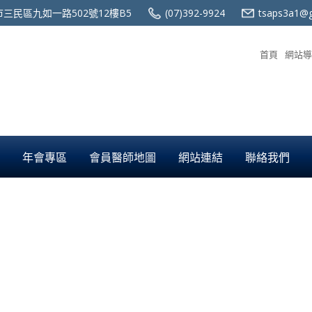
三民區九如一路502號12樓B5
(07)392-9924
tsaps3a1@g
首頁
網站導
年會專區
會員醫師地圖
網站連結
聯絡我們