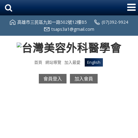
高雄市三民區九如一路502號12樓B5
(07)392-9924
tsaps3a1@gmail.com
首頁
網站導覽
加入最愛
English
會員登入
加入會員