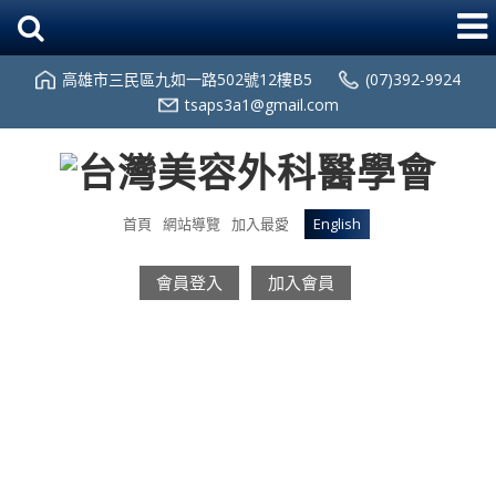
高雄市三民區九如一路502號12樓B5
(07)392-9924
tsaps3a1@gmail.com
首頁
網站導覽
加入最愛
English
會員登入
加入會員