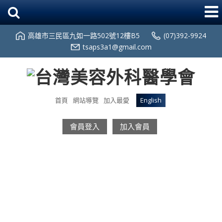
高雄市三民區九如一路502號12樓B5
(07)392-9924
tsaps3a1@gmail.com
首頁
網站導覽
加入最愛
English
會員登入
加入會員