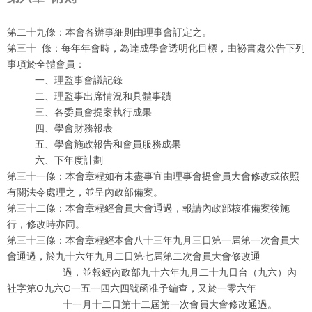
第二十九條：本會各辦事細則由理事會訂定之。
第三十 條：每年年會時，為達成學會透明化目標，由祕書處公告下列
事項於全體會員：
一、理監事會議記錄
二、理監事出席情況和具體事蹟
三、各委員會提案執行成果
四、學會財務報表
五、學會施政報告和會員服務成果
六、下年度計劃
第三十一條：本會章程如有未盡事宜由理事會提會員大會修改或依照
有關法令處理之，並呈內政部備案。
第三十二條：本會章程經會員大會通過，報請內政部核准備案後施
行，修改時亦同。
第三十三條：本會章程經本會八十三年九月三日第一屆第一次會員大
會通過，於九十六年九月二日第七屆第二次會員大會修改通
過，並報經內政部九十六年九月二十九日台（九六）內
社字第O九六O一五一四六四號函准予編查，又於一零六年
十一月十二日第十二屆第一次會員大會修改通過。