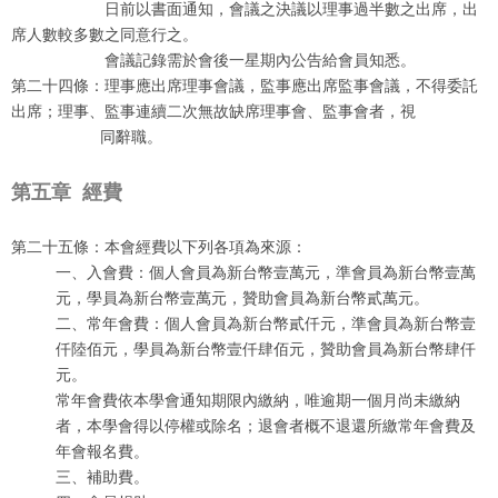
日前以書面通知，會議之決議以理事過半數之出席，出
席人數較多數之同意行之。
會議記錄需於會後一星期內公告給會員知悉。
第二十四條：理事應出席理事會議，監事應出席監事會議，不得委託
出席；理事、監事連續二次無故缺席理事會、監事會者，視
同辭職。
第五章
經費
第二十五條：本會經費以下列各項為來源：
一、入會費：個人會員為新台幣壹萬元，準會員為新台幣壹萬
元，學員為新台幣壹萬元，贊助會員為新台幣貳萬元。
二、常年會費：個人會員為新台幣貳仟元，準會員為新台幣壹
仟陸佰元，學員為新台幣壹仟肆佰元，贊助會員為新台幣肆仟
元。
常年會費依本學會通知期限內繳納，唯逾期一個月尚未繳納
者，本學會得以停權或除名；退會者概不退還所繳常年會費及
年會報名費。
三、補助費。