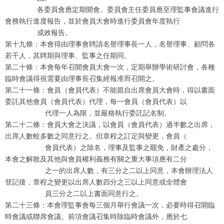
各委員會應定期開會。委員會主任委員應至理監事會議進行
會務執行進度報告，並於會員大會時進行委員會年度執行
成效報告。
第十九條：本會得由理事會聘請名譽理事長一人，名譽理事、顧問各
若干人，其聘期與理事、監事之任期同。
第二十條：本會每年召開會員大會一次，定期舉辦學術研討會，各種
臨時會議得視需要由理事長召集經報准而召開之。
第二十一條：會員（會員代表）不能親自出席會員大會時，得以書面
委託其他會員（會員代表）代理，每一會員（會員代表）以
代理一人為限，並嚴格執行委託記名制。
第二十二條：會員大會之決議，以會員（會員代表）過半數之出席，
出席人數較多數之同意行之。但章程之訂定與變更，會員（
會員代表）之除名，理事及監事之罷免，財產之處分，
本會之解散及其他與會員權利義務有關之重大事項應有二分
之一的出席人數，有三分之二以上同意，本會辦理法人
登記後，章程之變更以出席人數四分之三以上同意或全體會
員三分之二以上書面同意行之。
第二十三條：本會理監事會每三個月舉行會議一次，必要時得召開臨
時會議或聯席會議。前項會議召集時除臨時會議外，應於七