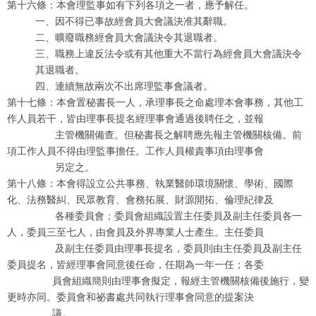
第十六條：本會理監事如有下列各項之一者，應予解任。
一、因不得已事故經會員大會議決准其辭職。
二、曠廢職務經會員大會議決令其退職者。
三、職務上違反法令或有其他重大不當行為經會員大會議決令
其退職者。
四、連續無故兩次不出席理監事會議者。
第十七條：本會置秘書長一人，承理事長之命處理本會事務，其他工
作人員若干，皆由理事長提名經理事會通過後聘任之，並報
主管機關備查。但秘書長之解聘應先報主管機關核備。前
項工作人員不得由理監事擔任。工作人員權責事項由理事會
另定之。
第十八條：本會得設立公共事務、執業醫師環境關懷、學術、國際
化、法務醫糾、民眾教育、會務拓展、財源開拓、倫理紀律及
各種委員會；委員會組織設置主任委員及副主任委員各一
人，委員三至七人，由會員及外界專業人士產生。主任委員
及副主任委員由理事長提名，委員則由主任委員及副主任
委員提名，皆經理事會同意後任命，任期為一年一任；各委
員會組織簡則由理事會擬定，報經主管機關核備後施行，變
更時亦同。委員會和祕書處共同執行理事會同意的提案決
議。