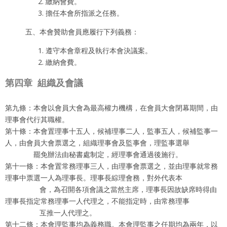
繳納會費。
擔任本會所指派之任務。
五、本會贊助會員應履行下列義務：
遵守本會章程及執行本會決議案。
繳納會費。
第四章
組織及會議
第九條：本會以會員大會為最高權力機構，在會員大會閉幕期間，由
理事會代行其職權。
第十條：本會置理事十五人，候補理事二人，監事五人，候補監事一
人，由會員大會票選之，組織理事會及監事會，理監事選舉
罷免辦法由秘書處制定，經理事會通過後施行。
第十一條：本會置常務理事三人，由理事會票選之，並由理事就常務
理事中票選一人為理事長。理事長綜理會務，對外代表本
會，為召開各項會議之當然主席，理事長因故缺席時得由
理事長指定常務理事一人代理之，不能指定時，由常務理事
互推一人代理之。
第十二條：本會理監事均為義務職。本會理監事之任期均為兩年，以