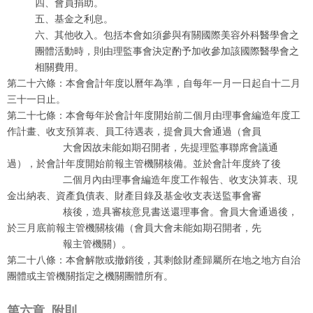
四、會員捐助。
五、基金之利息。
六、其他收入。包括本會如須參與有關國際美容外科醫學會之
團體活動時，則由理監事會決定酌予加收參加該國際醫學會之
相關費用。
第二十六條：本會會計年度以曆年為準，自每年一月一日起自十二月
三十一日止。
第二十七條：本會每年於會計年度開始前二個月由理事會編造年度工
作計畫、收支預算表、員工待遇表，提會員大會通過（會員
大會因故未能如期召開者，先提理監事聯席會議通
過），於會計年度開始前報主管機關核備。並於會計年度終了後
二個月內由理事會編造年度工作報告、收支決算表、現
金出納表、資產負債表、財產目錄及基金收支表送監事會審
核後，造具審核意見書送還理事會。會員大會通過後，
於三月底前報主管機關核備（會員大會未能如期召開者，先
報主管機關）。
第二十八條：本會解散或撤銷後，其剩餘財產歸屬所在地之地方自治
團體或主管機關指定之機關團體所有。
第六章
附則