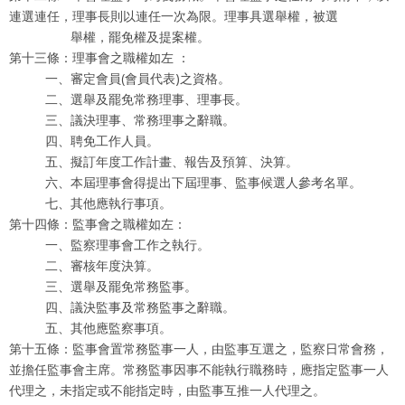
連選連任，理事長則以連任一次為限。理事具選舉權，被選
舉權，罷免權及提案權。
第十三條：理事會之職權如左 ：
一、審定會員(會員代表)之資格。
二、選舉及罷免常務理事、理事長。
三、議決理事、常務理事之辭職。
四、聘免工作人員。
五、擬訂年度工作計畫、報告及預算、決算。
六、本屆理事會得提出下屆理事、監事候選人參考名單。
七、其他應執行事項。
第十四條：監事會之職權如左：
一、監察理事會工作之執行。
二、審核年度決算。
三、選舉及罷免常務監事。
四、議決監事及常務監事之辭職。
五、其他應監察事項。
第十五條：監事會置常務監事一人，由監事互選之，監察日常會務，
並擔任監事會主席。常務監事因事不能執行職務時，應指定監事一人
代理之，未指定或不能指定時，由監事互推一人代理之。