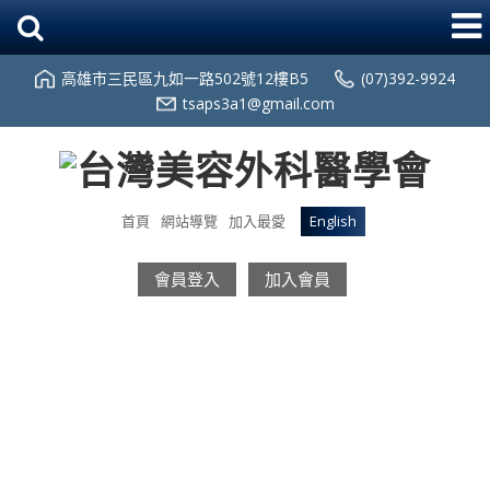
高雄市三民區九如一路502號12樓B5
(07)392-9924
tsaps3a1@gmail.com
首頁
網站導覽
加入最愛
English
會員登入
加入會員