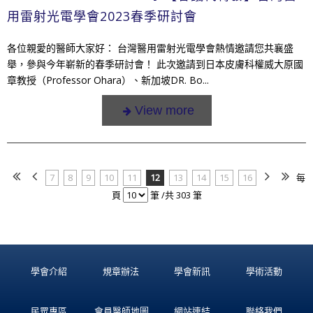
用雷射光電學會2023春季研討會
各位親愛的醫師大家好： 台灣醫用雷射光電學會熱情邀請您共襄盛
舉，參與今年嶄新的春季研討會！ 此次邀請到日本皮膚科權威大原國
章教授（Professor Ohara）、新加坡DR. Bo...
7
8
9
10
11
12
13
14
15
16
每
頁
筆 /共 303 筆
學會介紹
規章辦法
學會新訊
學術活動
民眾專區
會員醫師地圖
網站連結
聯絡我們