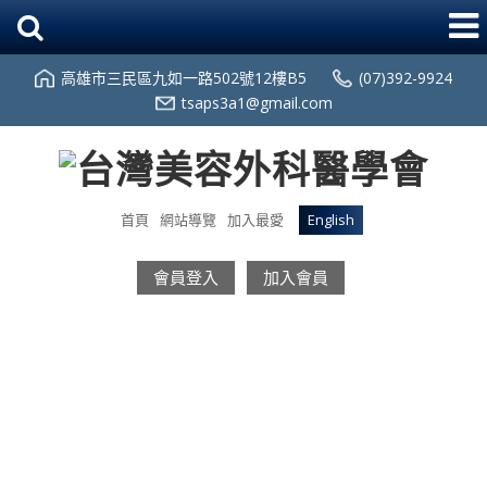
高雄市三民區九如一路502號12樓B5
(07)392-9924
tsaps3a1@gmail.com
首頁
網站導覽
加入最愛
English
會員登入
加入會員