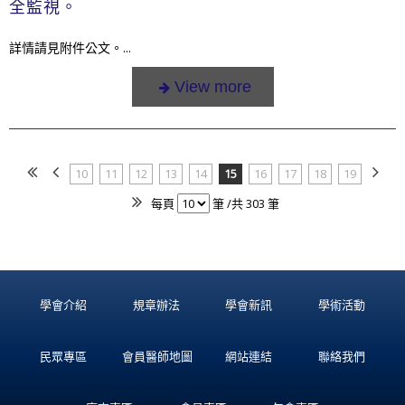
全監視。
詳情請見附件公文。...
10
11
12
13
14
15
16
17
18
19
每頁
筆 /共 303 筆
學會介紹
規章辦法
學會新訊
學術活動
民眾專區
會員醫師地圖
網站連結
聯絡我們