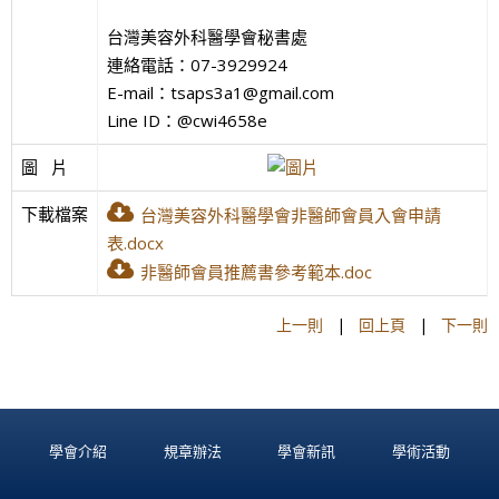
台灣美容外科醫學會秘書處
連絡電話：07-3929924
E-mail：tsaps3a1@gmail.com
Line ID：@cwi4658e
圖   片
下載檔案
台灣美容外科醫學會非醫師會員入會申請
表.docx
非醫師會員推薦書參考範本.doc
上一則
|
回上頁
|
下一則
學會介紹
規章辦法
學會新訊
學術活動