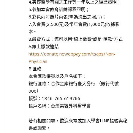
4.美容醫學有關之工作等一年以上之經歷證明；
5.參加本會教育訓練課程證明；
6.彩色兩吋照片兩張(需為洗出之照片)；
7.入會費(2,500元)及常年會費(1,000元)收據影
本。
8.繳費方式：您可以用”線上繳費”或是”匯款”方式
A.線上繳款連結
https://donate.newebpay.com/tsaps/Non-
Physician
B.匯款
本會匯款帳號以及戶名如下：
銀行匯款：合作金庫銀行臺大分行 （銀行代號
006）
帳號：1346-765-619766
帳戶名稱：台灣美容外科醫學會
若有相關問題，歡迎來電或加入學會LINE帳號與秘
書處聯繫。