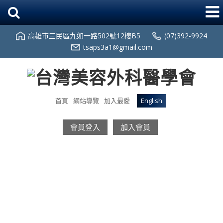
高雄市三民區九如一路502號12樓B5
(07)392-9924
tsaps3a1@gmail.com
首頁
網站導覽
加入最愛
English
會員登入
加入會員