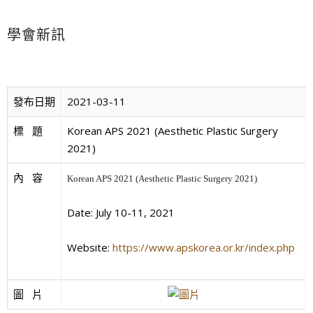
學會新訊
發布日期
2021-03-11
標   題
Korean APS 2021 (Aesthetic Plastic Surgery
2021)
內   容
Korean APS 2021 (Aesthetic Plastic Surgery 2021)
Date: July 10-11, 2021
Website:
https://www.apskorea.or.kr/index.php
圖   片