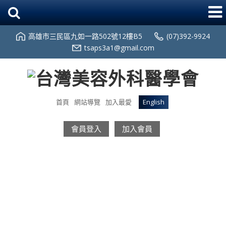
高雄市三民區九如一路502號12樓B5
(07)392-9924
tsaps3a1@gmail.com
首頁
網站導覽
加入最愛
English
會員登入
加入會員