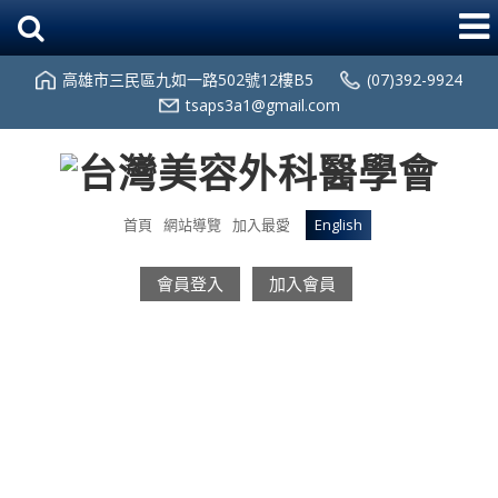
高雄市三民區九如一路502號12樓B5
(07)392-9924
tsaps3a1@gmail.com
首頁
網站導覽
加入最愛
English
會員登入
加入會員