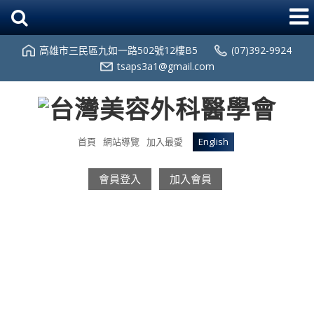
高雄市三民區九如一路502號12樓B5
(07)392-9924
tsaps3a1@gmail.com
首頁
網站導覽
加入最愛
English
會員登入
加入會員