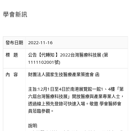
學會新訊
發布日期
2022-11-16
標   題
公告【代轉知 】2022台灣醫療科技展 (第
1111102001號)
內   容
財團法人國家生技醫療產業策進會 函
主旨:12月1日至4日於南港展覽館一館1、4樓「第
六屆台灣醫療科技展」開放醫療與產業專業人士，
透過線上預先登錄可快速入場。敬邀 學會醫師會
員蒞臨參觀。
說明: