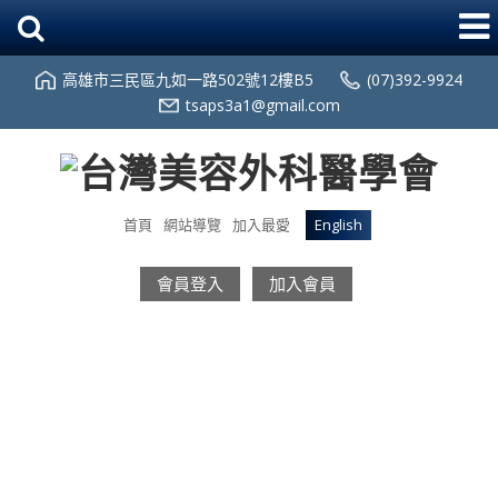
高雄市三民區九如一路502號12樓B5
(07)392-9924
tsaps3a1@gmail.com
首頁
網站導覽
加入最愛
English
會員登入
加入會員