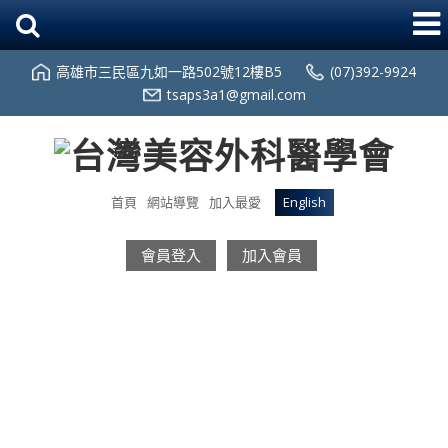
高雄市三民區九如一路502號12樓B5
(07)392-9924
tsaps3a1@gmail.com
首頁
網站導覽
加入最愛
English
會員登入
加入會員