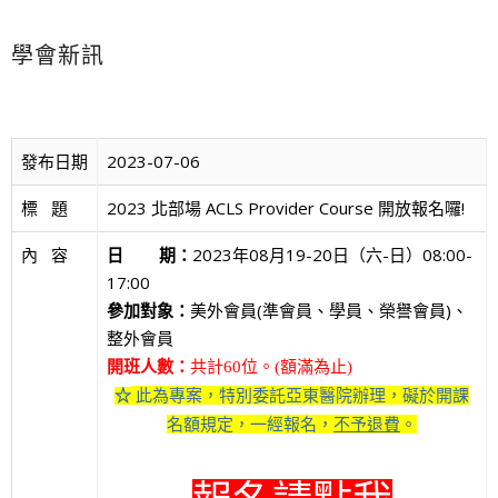
學會新訊
發布日期
2023-07-06
標   題
2023 北部場 ACLS Provider Course 開放報名囉!
內   容
日 期：
2023年08月19-20日（六-日）08:00-
17:00
參加對象：
美外會員(準會員、學員、榮譽會員)、
整外會員
開班人數：
共計60位。(額滿為止)
此為專案，特別委託亞東醫院辦理，礙於開課
☆
名額規定，一經報名，
不予退費
。